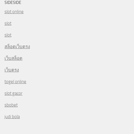
SIDESIDE
slot online
slot
slot
สล็อตเว็บตรง
เว็บสล็อต
เว็บตรง
togel online
slot gacor
sbobet
judi bola