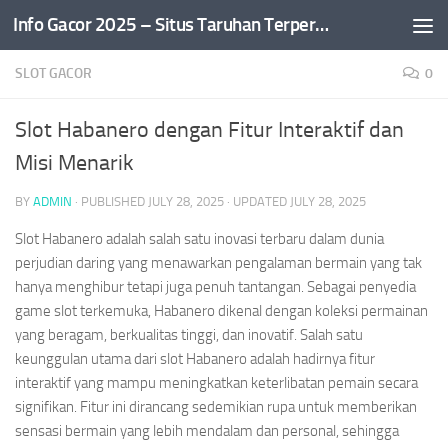
Info Gacor 2025 – Situs Taruhan Terpercaya
Skip to content
SLOT GACOR
0
Slot Habanero dengan Fitur Interaktif dan
Misi Menarik
BY
ADMIN
· PUBLISHED
JULY 28, 2025
· UPDATED
JULY 28, 2025
Slot Habanero adalah salah satu inovasi terbaru dalam dunia
perjudian daring yang menawarkan pengalaman bermain yang tak
hanya menghibur tetapi juga penuh tantangan. Sebagai penyedia
game slot terkemuka, Habanero dikenal dengan koleksi permainan
yang beragam, berkualitas tinggi, dan inovatif. Salah satu
keunggulan utama dari slot Habanero adalah hadirnya fitur
interaktif yang mampu meningkatkan keterlibatan pemain secara
signifikan. Fitur ini dirancang sedemikian rupa untuk memberikan
sensasi bermain yang lebih mendalam dan personal, sehingga