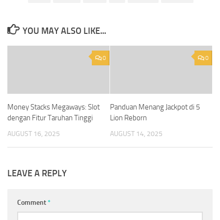
YOU MAY ALSO LIKE...
0
0
Money Stacks Megaways: Slot
Panduan Menang Jackpot di 5
dengan Fitur Taruhan Tinggi
Lion Reborn
AUGUST 16, 2025
AUGUST 14, 2025
LEAVE A REPLY
Comment
*