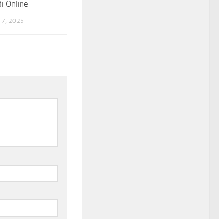
i Online
7, 2025