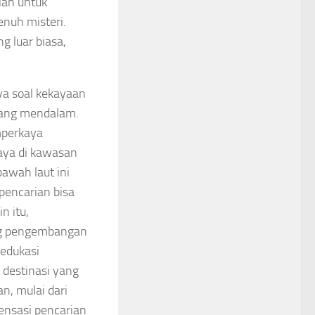
ian untuk
nuh misteri.
g luar biasa,
nya soal kekayaan
yang mendalam.
mperkaya
aya di kawasan
awah laut ini
pencarian bisa
n itu,
ng pengembangan
gedukasi
 destinasi yang
n, mulai dari
ensasi pencarian