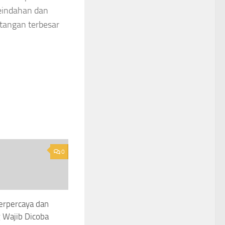
keindahan dan
ntangan terbesar
0
Terpercaya dan
 Wajib Dicoba