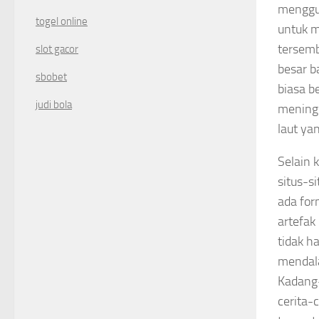
menggun
togel online
untuk m
tersemb
slot gacor
besar b
sbobet
biasa b
judi bola
meningk
laut yan
Selain 
situs-s
ada for
artefak
tidak h
mendal
Kadang-
cerita-c