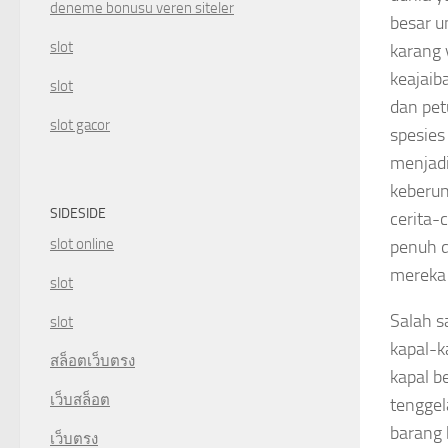
deneme bonusu veren siteler
besar u
slot
karang 
keajaib
slot
dan pet
slot gacor
spesies
menjadi
keberun
SIDESIDE
cerita-
slot online
penuh d
mereka 
slot
Salah s
slot
kapal-k
สล็อตเว็บตรง
kapal b
เว็บสล็อต
tenggel
barang 
เว็บตรง