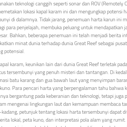
akan teknologi canggih seperti sonar dan ROV (Remotely O
emetakan lokasi kapal karam ini dan mengungkap potensi h
unyi di dalamnya. Tidak jarang, penemuan harta karun ini
agi para penjelajah, membuka peluang untuk mendapatkan ja
esar. Bahkan, beberapa penemuan ini telah menjadi berita in
atkan minat dunia terhadap dunia Great Reef sebagai pusat
g potensial.
kapal karam, keunikan lain dari dunia Great Reef terletak pa
itus tersembunyi yang penuh misteri dan tantangan. Di keda
masi batu karang dan gua bawah laut yang menyimpan bara
 kuno. Para pencari harta yang berpengalaman tahu bahwa
anya bergantung pada keberanian dan teknologi, tetapi juga
am mengenai lingkungan laut dan kemampuan membaca ta
kadang, petunjuk tentang lokasi harta tersembunyi dapat d
erita lokal, peta kuno, dan interpretasi pola alam yang rumit.