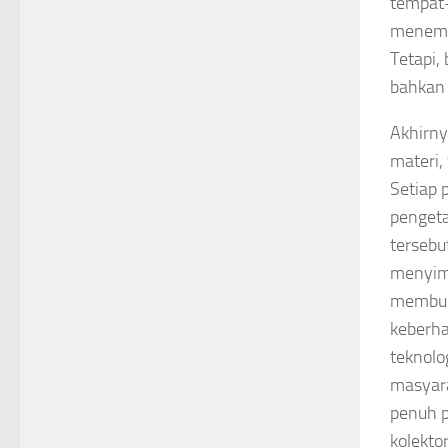
tempat-
menembu
Tetapi,
bahkan
Akhirny
materi,
Setiap
penget
tersebu
menyimp
membuka
keberh
teknolo
masyara
penuh p
kolekto