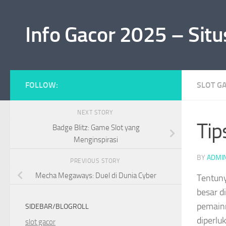
Skip to content
Info Gacor 2025 – Sit
FOLLOW:
SLOT G
NEXT STORY
Tip
Badge Blitz: Game Slot yang
Menginspirasi
BY
ADMI
PREVIOUS STORY
Mecha Megaways: Duel di Dunia Cyber
Tentuny
besar d
pemainn
SIDEBAR/BLOGROLL
diperlu
slot gacor