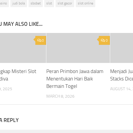
asino
judi bola
sbobet
slot
slot gacor
slot online
 MAY ALSO LIKE...
0
0
kap Misteri Slot
Peran Primbon Jawa dalam
Menjadi Ju
diva
Menentukan Hari Baik
Stacks Dic
Bermain Togel
, 2025
AUGUST 14,
MARCH 8, 2026
A REPLY