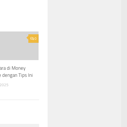
0
ara di Money
e dengan Tips Ini
 2025