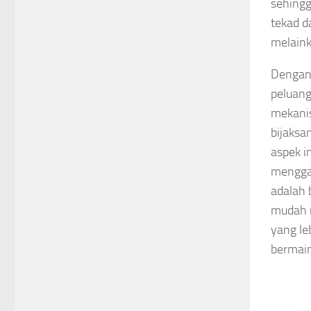
sehingg
tekad d
melaink
Dengan 
peluang
mekanis
bijaksa
aspek i
mengga
adalah 
mudah m
yang le
bermain