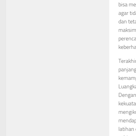
bisa me
agar ti
dan tet
maksima
perenca
keberha
Terakhi
panjang
kemampu
Luangka
Dengan 
kekuata
mengiku
mendapa
latihan