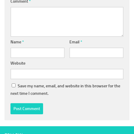
Comment
*
Name
*
Email
*
Website
Save my name, email, and website in this browser for the
next time I comment.