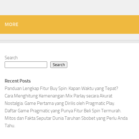
MORE
Search
Search
Recent Posts
Panduan Lengkap Fitur Buy Spin: Kapan Waktu yang Tepat?
Cara Menghitung Kemenangan Mix Parlay secara Akurat
Nostalgia: Game Pertama yang Dirilis oleh Pragmatic Play.
Daftar Game Pragmatic yang Punya Fitur Beli Spin Termurah.
Mitos dan Fakta Seputar Dunia Taruhan Sbobet yang Perlu Anda
Tahu.