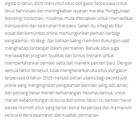
digital di tahun 2025 menuntut situs slot gacor terpercaya untuk
terus berinovasi dan meningkatkan layanan mereka. Penggunaan
teknologi blockchain, misalnya, mulai diterapkan untuk memastikan
transparansi dan keamanan transaksi. Selain itu, integrasi fitur
sosial dan komunitas online memungkinkan pemain berbagi
pengalaman, strategi, dan bahkan saling memberi dukungan saat
menghadapi tantangan dalam permainan. Banyak situs juga
menawarkan program loyalitas dan bonus menarik untuk
mempertahankan pemain setia dan menarik pemain baru. Dengan
semua faktor tersebut, tidak mengherankan jika situs slot gacor
terpercaya di tahun 2025 menjadi pilihan utama bagi pecinta judi
online yang menginginkan pengalaman bermain yang adil, aman,
dan peluang besar meraih kemenangan. Kesimpulannya, untuk
meraih keberuntungan di dunia slot online tahun ini, pemain harus
pandai memilih situs yang benar-benar terpercaya dan memenuhi
semua kriteria keamanan dan kualitas permainan.