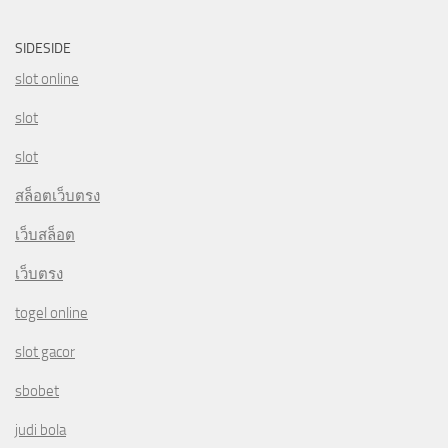
SIDESIDE
slot online
slot
slot
สล็อตเว็บตรง
เว็บสล็อต
เว็บตรง
togel online
slot gacor
sbobet
judi bola