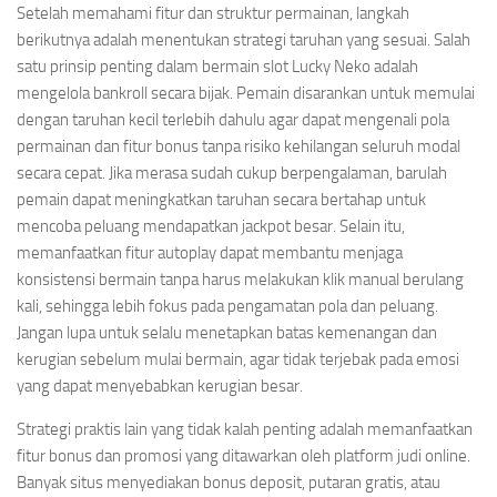
Setelah memahami fitur dan struktur permainan, langkah
berikutnya adalah menentukan strategi taruhan yang sesuai. Salah
satu prinsip penting dalam bermain slot Lucky Neko adalah
mengelola bankroll secara bijak. Pemain disarankan untuk memulai
dengan taruhan kecil terlebih dahulu agar dapat mengenali pola
permainan dan fitur bonus tanpa risiko kehilangan seluruh modal
secara cepat. Jika merasa sudah cukup berpengalaman, barulah
pemain dapat meningkatkan taruhan secara bertahap untuk
mencoba peluang mendapatkan jackpot besar. Selain itu,
memanfaatkan fitur autoplay dapat membantu menjaga
konsistensi bermain tanpa harus melakukan klik manual berulang
kali, sehingga lebih fokus pada pengamatan pola dan peluang.
Jangan lupa untuk selalu menetapkan batas kemenangan dan
kerugian sebelum mulai bermain, agar tidak terjebak pada emosi
yang dapat menyebabkan kerugian besar.
Strategi praktis lain yang tidak kalah penting adalah memanfaatkan
fitur bonus dan promosi yang ditawarkan oleh platform judi online.
Banyak situs menyediakan bonus deposit, putaran gratis, atau