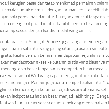
dari kerugian besar dan tetap menikmati permainan dalam 
itu, cobalah untuk memulai dengan taruhan kecil terlebih dah
jari pola permainan dan fitur-fitur yang muncul tanpa risiko
cukup mengenal pola dan fitur, barulah pemain bisa mening
bertahap sesuai dengan kondisi modal yang dimiliki.
itur utama di slot Starlight Princess juga sangat mempengaru
gan. Salah satu fitur yang paling ditunggu adalah simbol Sca
 gratis. Ketika pemain berhasil mendapatkan sejumlah simbol
akan mendapatkan akses ke putaran gratis yang biasanya
 menang lebih besar tanpa harus mempertaruhkan modal lagi.
husus yaitu simbol Wild yang dapat menggantikan simbol la
si kemenangan. Pemain juga perlu memperhatikan fitur “T
inkan kemenangan beruntun terjadi secara otomatis, sehi
tkan jackpot atau hadiah besar menjadi lebih tinggi. De
atkan fitur-fitur ini secara optimal, peluang mendapatka