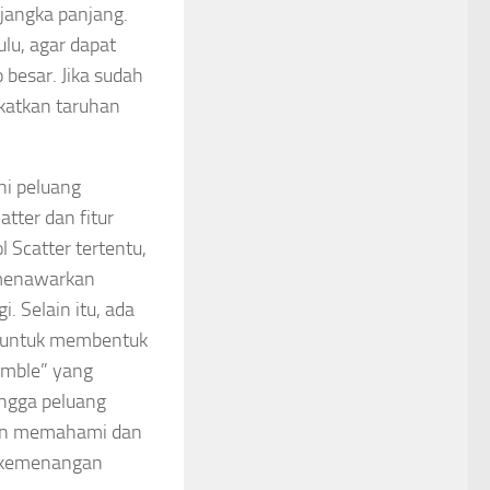
jangka panjang.
ulu, agar dapat
 besar. Jika sudah
katkan taruhan
hi peluang
tter dan fitur
 Scatter tertentu,
 menawarkan
 Selain itu, ada
in untuk membentuk
umble” yang
ngga peluang
ngan memahami dan
n kemenangan