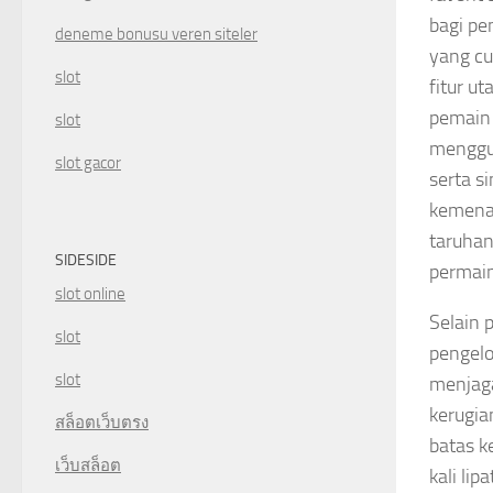
bagi pe
deneme bonusu veren siteler
yang cu
slot
fitur u
pemain 
slot
menggun
slot gacor
serta s
kemena
taruhan
SIDESIDE
permai
slot online
Selain
slot
pengelo
slot
menjaga
kerugia
สล็อตเว็บตรง
batas k
เว็บสล็อต
kali li