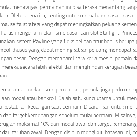
mula, menavigasi permainan ini bisa terasa menantang tan
kup. Oleh karena itu, penting untuk memahami dasar-dasar 
tama, serta strategi yang dapat meningkatkan peluang keme
harus mengenal mekanisme dasar dari slot Starlight Princess
akan sistem Payline yang fleksibel dan fitur bonus berupa 
imbol khusus yang dapat meningkatkan peluang mendapatka
ngan besar. Dengan memahami cara kerja mesin, pemain d
 mereka secara lebih efektif dan menghindari kerugian besar
nan.
 pemahaman mekanisme permainan, pemula juga perlu mem
laan modal atau bankroll. Salah satu kunci utama untuk mena
 kestabilan keuangan saat bermain. Disarankan untuk men
n dan target kemenangan sebelum mulai bermain. Misalnya
erugian maksimal 10% dari modal awal dan target kemenang
pat dari taruhan awal. Dengan disiplin mengikuti batasan ini, 