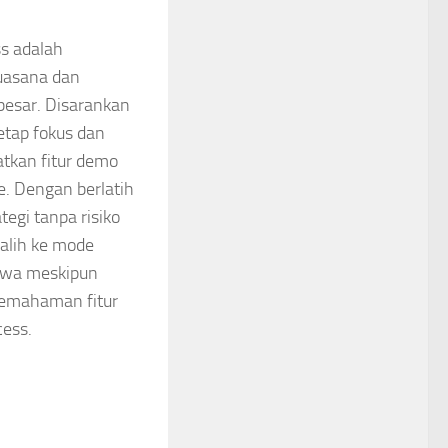
ss adalah
suasana dan
besar. Disarankan
etap fokus dan
atkan fitur demo
e. Dengan berlatih
egi tanpa risiko
ralih ke mode
ahwa meskipun
 pemahaman fitur
cess.