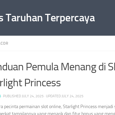
us Taruhan Terpercaya
ACOR
duan Pemula Menang di S
rlight Princess
N
· PUBLISHED
JULY 24, 2025
· UPDATED
JULY 24, 2025
ra pecinta permainan slot online, Starlight Princess menjadi 
 berkat tampilannya yang menarik dan fitur bonus yang men