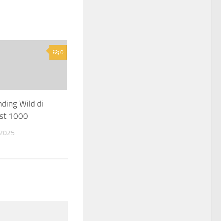
0
nding Wild di
est 1000
 2025