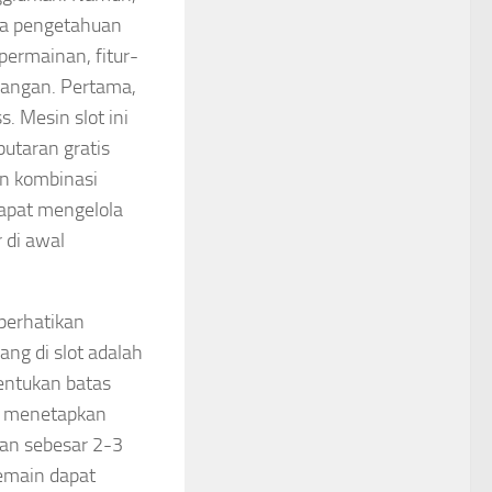
pa pengetahuan
permainan, fitur-
nangan. Pertama,
. Mesin slot ini
putaran gratis
n kombinasi
apat mengelola
 di awal
perhatikan
ng di slot adalah
entukan batas
, menetapkan
an sebesar 2-3
pemain dapat