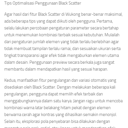
Tips Optimalisasi Penggunaan Black Scatter
Agar hasil dari fitur Black Scatter di Wukong benar-benar maksimal,
ada beberapa tips yang dapat diikuti oleh pengguna. Pertama,
selalu lakukan percobaan pengaturan parameter secara bertahap
untuk menemukan kombinasi terbaik sesuai kebutuhan. Mulailah
dari pengaturan jumlah elemen yang tidak terlalu berlebihan agar
tidak membuat tampilan terlalu ramai, dan sesuaikan ukuran serta
tingkat transparansi agar efek tidak mengaburkan elemen utama
dalam desain. Penggunaan preview secara berkala juga sangat
membantu dalam mendapatkan hasil yang sesuai harapan.
Kedua, manfaatkan fitur pengulangan dan variasi otomatis yang
disediakan oleh Black Scatter. Dengan melakukan beberapa kali
pengulangan, pengguna dapat memilih efek terbaik dan
menggabungkannya dalam satu karya. Jangan ragu untuk mencoba
kombinasi warna latar belakang hitam pekat dengan elemen
berwarna cerah agar kontras yang dihasilkan semakin menonjol.
Selain itu, eksplorasi pola penyebaran bisa dilakukan dengan