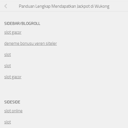
Panduan Lengkap Mendapatkan Jackpot di Wukong
SIDEBAR/BLOGROLL
slot gacor
deneme bonusu veren siteler
slot
slot
slot gacor
SIDESIDE
slot online
slot