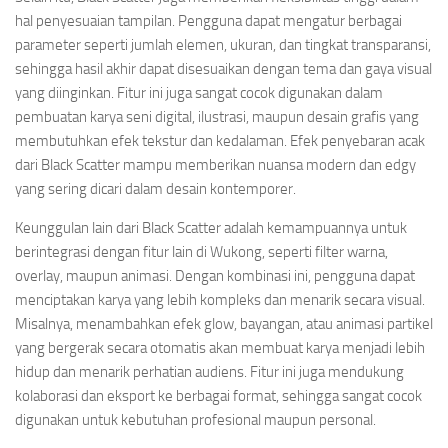
hal penyesuaian tampilan. Pengguna dapat mengatur berbagai
parameter seperti jumlah elemen, ukuran, dan tingkat transparansi,
sehingga hasil akhir dapat disesuaikan dengan tema dan gaya visual
yang diinginkan. Fitur ini juga sangat cocok digunakan dalam
pembuatan karya seni digital, ilustrasi, maupun desain grafis yang
membutuhkan efek tekstur dan kedalaman. Efek penyebaran acak
dari Black Scatter mampu memberikan nuansa modern dan edgy
yang sering dicari dalam desain kontemporer.
Keunggulan lain dari Black Scatter adalah kemampuannya untuk
berintegrasi dengan fitur lain di Wukong, seperti filter warna,
overlay, maupun animasi. Dengan kombinasi ini, pengguna dapat
menciptakan karya yang lebih kompleks dan menarik secara visual.
Misalnya, menambahkan efek glow, bayangan, atau animasi partikel
yang bergerak secara otomatis akan membuat karya menjadi lebih
hidup dan menarik perhatian audiens. Fitur ini juga mendukung
kolaborasi dan eksport ke berbagai format, sehingga sangat cocok
digunakan untuk kebutuhan profesional maupun personal.