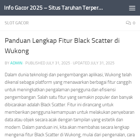
Info Gacor 2025 – Situs Taruhan Terpercaya
Skip to content
SLOT GACOR
0
Panduan Lengkap Fitur Black Scatter di
Wukong
BY
ADMIN
· PUBLISHED
JULY 31, 2025
· UPDATED
JULY 31, 2025
Dalam dunia teknologi dan pengembangan aplikasi, Wukong telah
dikenal sebagai platform yang menawarkan berbagai fitur canggih
untuk meningkatkan pengalaman pengguna dan efisiensi
pengembangan. Salah satu fitur yang semakin populer dan banyak
dibicarakan adalah Black Scatter. Fitur ini dirancang untuk
memberikan pengguna kemampuan untuk melakukan penyebaran
data atau objek secara acak dengan tampilan yang estetik dan
modern. Dalam panduan ini, kita akan membahas secara lengkap
mengenai fitur Black Scatter di Wukong, mulai dari pengenalan, cara