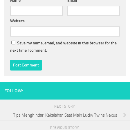
Name
*
Email
*
Website
Save my name, email, and website in this browser for the
next time I comment.
FOLLOW:
NEXT STORY
Tips Menghindari Kekalahan Saat Main Lucky Twins Nexus
PREVIOUS STORY