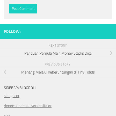
FOLLOW:
NEXT STORY
Panduan Pemula Main Money Stacks Dice
PREVIOUS STORY
Menang Melalui Keberuntungan di Tiny Toads
SIDEBAR/BLOGROLL
slot gacor
deneme bonusu veren siteler