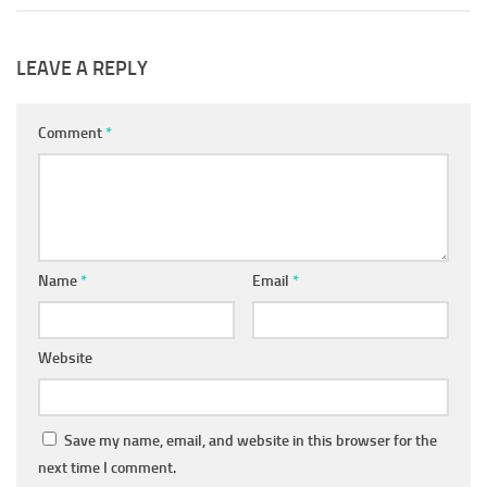
LEAVE A REPLY
Comment
*
Name
*
Email
*
Website
Save my name, email, and website in this browser for the
next time I comment.