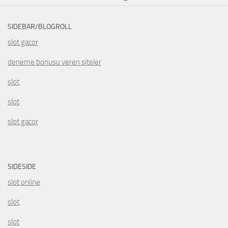
SIDEBAR/BLOGROLL
slot gacor
deneme bonusu veren siteler
slot
slot
slot gacor
SIDESIDE
slot online
slot
slot