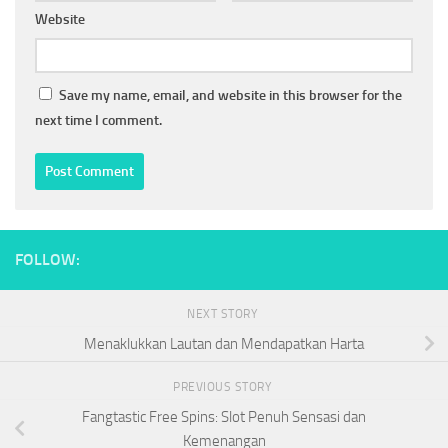
Website
Save my name, email, and website in this browser for the
next time I comment.
FOLLOW:
NEXT STORY
Menaklukkan Lautan dan Mendapatkan Harta
PREVIOUS STORY
Fangtastic Free Spins: Slot Penuh Sensasi dan
Kemenangan