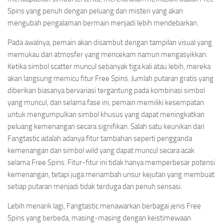
Spins yang penuh dengan peluang dan misteri yang akan
mengubah pengalaman bermain menjadi lebih mendebarkan.
Pada awalnya, pemain akan disambut dengan tampilan visual yang
memukau dan atmosfer yang mencekam namun mengasyikkan.
Ketika simbol scatter muncul sebanyak tiga kali atau lebih, mereka
akan langsung memicu fitur Free Spins. Jumlah putaran gratis yang
diberikan biasanya bervariasi tergantung pada kombinasi simbol
yang muncul, dan selama fase ini, pemain memiliki kesempatan
untuk mengumpulkan simbol khusus yang dapat meningkatkan
peluang kemenangan secara signifikan. Salah satu keunikan dari
Fangtastic adalah adanya fitur tambahan seperti pengganda
kemenangan dan simbol wild yang dapat muncul secara acak
selama Free Spins. Fitur-fitur ini tidak hanya memperbesar potensi
kemenangan, tetapi juga menambah unsur kejutan yang membuat
setiap putaran menjadi tidak terduga dan penuh sensasi.
Lebih menarik lagi, Fangtastic menawarkan berbagai jenis Free
Spins yang berbeda, masing-masing dengan keistimewaan