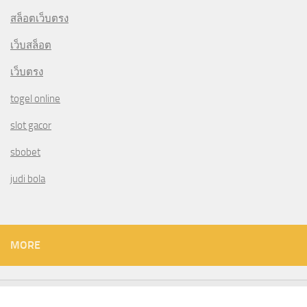
สล็อตเว็บตรง
เว็บสล็อต
เว็บตรง
togel online
slot gacor
sbobet
judi bola
MORE