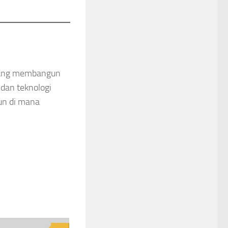
edang membangun
 dan teknologi
un di mana