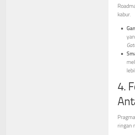
Roadma
kabur.
Gam
yan
Gat
Sma
mel
lebi
4. 
Ant
Pragmat
ringan 