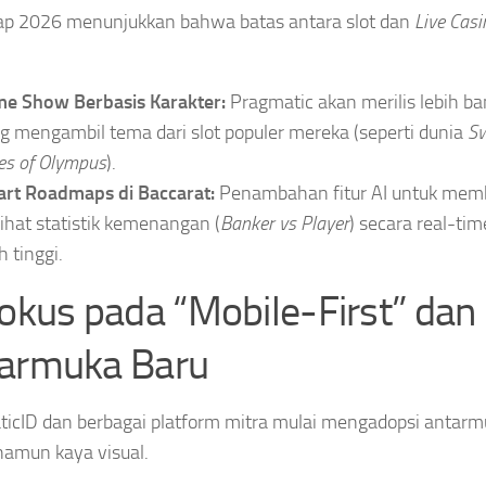
p 2026 menunjukkan bahwa batas antara slot dan
Live Casi
e Show Berbasis Karakter:
Pragmatic akan merilis lebih b
g mengambil tema dari slot populer mereka (seperti dunia
S
es of Olympus
).
rt Roadmaps di Baccarat:
Penambahan fitur AI untuk mem
ihat statistik kemenangan (
Banker vs Player
) secara real-ti
h tinggi.
Fokus pada “Mobile-First” dan
armuka Baru
icID dan berbagai platform mitra mulai mengadopsi antarm
namun kaya visual.