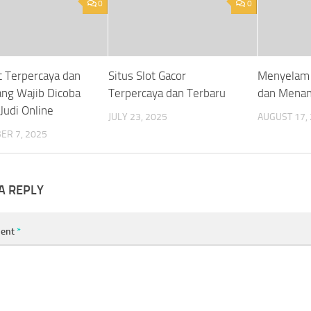
0
0
t Terpercaya dan
Situs Slot Gacor
Menyelam 
ang Wajib Dicoba
Terpercaya dan Terbaru
dan Menan
Judi Online
JULY 23, 2025
AUGUST 17,
ER 7, 2025
A REPLY
ent
*