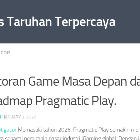
us Taruhan Terpercaya
ACOR
oran Game Masa Depan da
dmap Pragmatic Play.
N
·
JANUARY 3, 2026
ot gacor
Memasuki tahun 2026, Pragmatic Play semakin m
ya sebagai pemimpin pasar industri iGaming global. Dengan j