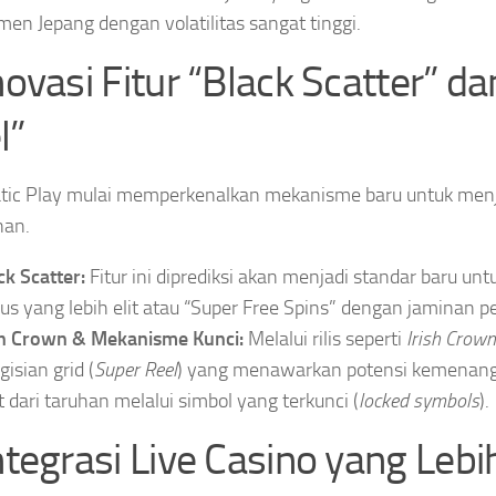
men Jepang dengan volatilitas sangat tinggi.
Inovasi Fitur “Black Scatter” d
l”
tic Play mulai memperkenalkan mekanisme baru untuk men
nan.
ck Scatter:
Fitur ini diprediksi akan menjadi standar baru u
us yang lebih elit atau “Super Free Spins” dengan jaminan pe
sh Crown & Mekanisme Kunci:
Melalui rilis seperti
Irish Crown
gisian grid (
Super Reel
) yang menawarkan potensi kemenan
at dari taruhan melalui simbol yang terkunci (
locked symbols
).
Integrasi Live Casino yang Lebi