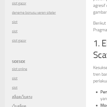
slot gacor
agresif
gambara
deneme bonusu veren siteler
slot
Berikut
Pragmat
slot
1. 
slot gacor
Sca
SIDESIDE
Kesukse
slot online
tren ba
slot
perlaku
slot
Pen
สล็อตเว็บตรง
yan
Moc
เว็บสล็อต