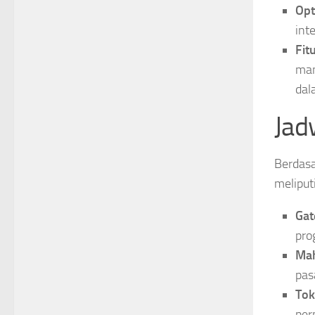
Opt
int
Fitu
man
dal
Jad
Berdasa
meliputi
Gat
pro
Mah
pas
Tok
per